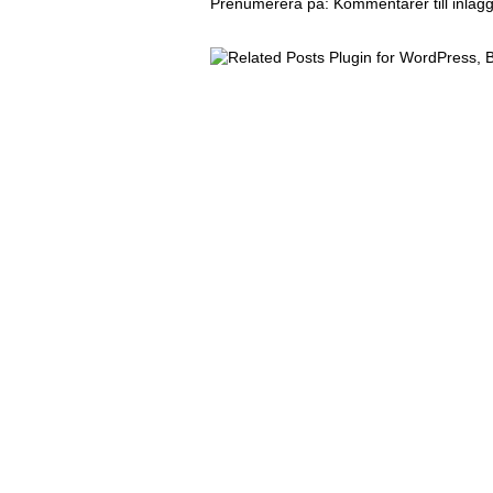
Prenumerera på:
Kommentarer till inläg