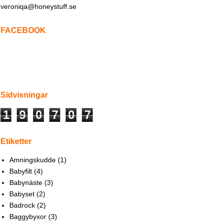
veroniqa@honeystuff.se
FACEBOOK
Sidvisningar
1
9
0
7
0
7
Etiketter
Amningskudde
(1)
Babyfilt
(4)
Babynäste
(3)
Babyset
(2)
Badrock
(2)
Baggybyxor
(3)