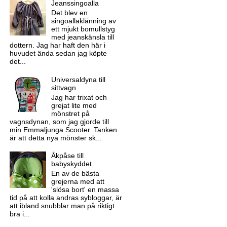
Jeanssingoalla
Det blev en
singoallaklänning av
ett mjukt bomullstyg
med jeanskänsla till
dottern. Jag har haft den här i
huvudet ända sedan jag köpte
det...
Universaldyna till
sittvagn
Jag har trixat och
grejat lite med
mönstret på
vagnsdynan, som jag gjorde till
min Emmaljunga Scooter. Tanken
är att detta nya mönster sk...
Åkpåse till
babyskyddet
En av de bästa
grejerna med att
'slösa bort' en massa
tid på att kolla andras sybloggar, är
att ibland snubblar man på riktigt
bra i...