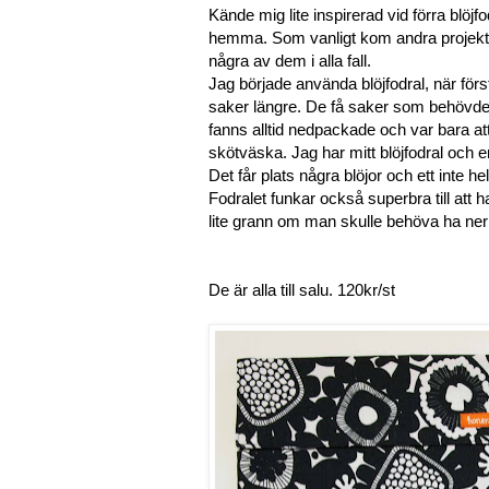
Kände mig lite inspirerad vid förra blöjf
hemma. Som vanligt kom andra projekt e
några av dem i alla fall.
Jag började använda blöjfodral, när för
saker längre. De få saker som behövdes 
fanns alltid nedpackade och var bara att 
skötväska. Jag har mitt blöjfodral och 
Det får plats några blöjor och ett inte he
Fodralet funkar också superbra till att 
lite grann om man skulle behöva ha ner
De är alla till salu. 120kr/st