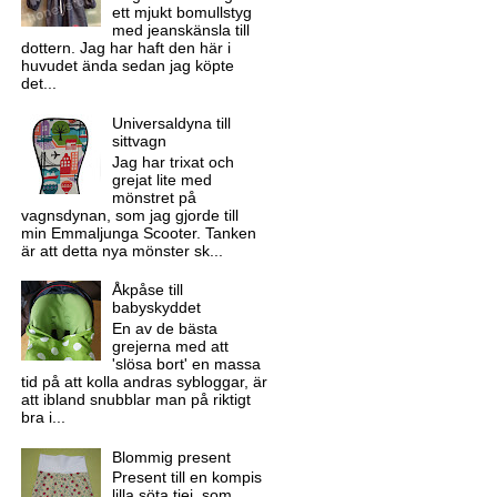
ett mjukt bomullstyg
med jeanskänsla till
dottern. Jag har haft den här i
huvudet ända sedan jag köpte
det...
Universaldyna till
sittvagn
Jag har trixat och
grejat lite med
mönstret på
vagnsdynan, som jag gjorde till
min Emmaljunga Scooter. Tanken
är att detta nya mönster sk...
Åkpåse till
babyskyddet
En av de bästa
grejerna med att
'slösa bort' en massa
tid på att kolla andras sybloggar, är
att ibland snubblar man på riktigt
bra i...
Blommig present
Present till en kompis
lilla söta tjej, som