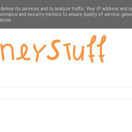
eliver its services and to analyze traffic. Your IP address and 
ormance and security metrics to ensure quality of service, gen
abuse.