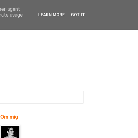
user-agent
erate usage
LEARN MORE
GOT IT
Om mig