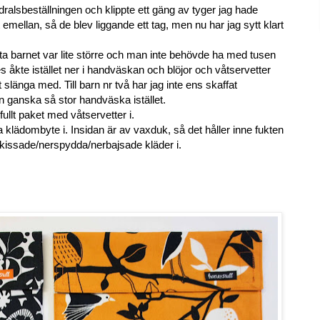
odralsbeställningen och klippte ett gäng av tyger jag hade
mellan, så de blev liggande ett tag, m
en nu har jag sytt klart
sta barnet var lite större och man inte behövde ha med tusen
åkte istället ner i handväskan och blöjor och våtservetter
slänga med. Till barn nr två har jag inte ens skaffat
en ganska så stor handväska istället.
lfullt paket med våtservetter i.
ha klädombyte i. Insidan är av vaxduk, så det håller inne fukten
kissade/nerspydda/nerbajsade kläder i.