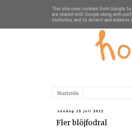
This site uses cookies from Google to d
are shared with Google along with perf
statistics, and to detect and address 
Startsida
söndag 15 juli 2012
Fler blöjfodral