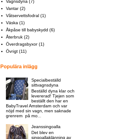
Vagnsdyna
(7)
Vantar
(2)
Våtservettsfodral
(1)
Väska
(1)
Åkpåse till babyskydd
(6)
Återbruk
(2)
Överdragsbyxor
(1)
Övrigt
(11)
Populära inlägg
Specialbeställd
sittvagnsdyna
Beställd dyna klar och
levererad! Tjejen som
beställt den har en
BabyTravel Amsterdam och var
nöjd med sin vagn, men saknade
grenrem på mo...
Jeanssingoalla
Det blev en
singoallaklänning av