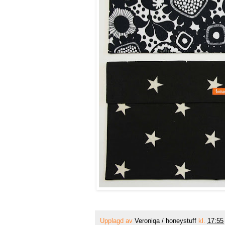
Upplagd av
Veroniqa / honeystuff
kl.
17:55