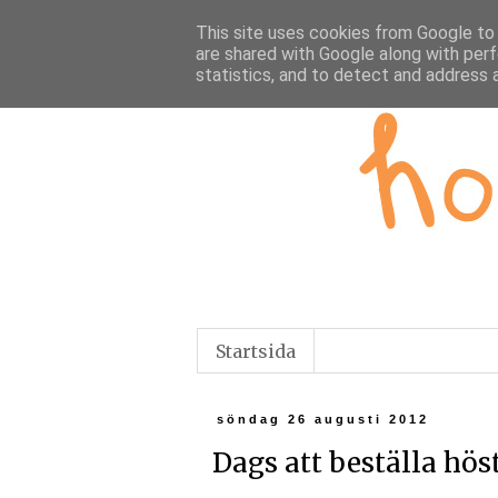
This site uses cookies from Google to d
are shared with Google along with perf
statistics, and to detect and address 
Startsida
söndag 26 augusti 2012
Dags att beställa hö