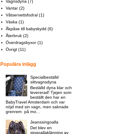
Vagnsdyna
(7)
Vantar
(2)
Våtservettsfodral
(1)
Väska
(1)
Åkpåse till babyskydd
(6)
Återbruk
(2)
Överdragsbyxor
(1)
Övrigt
(11)
Populära inlägg
Specialbeställd
sittvagnsdyna
Beställd dyna klar och
levererad! Tjejen som
beställt den har en
BabyTravel Amsterdam och var
nöjd med sin vagn, men saknade
grenrem på mo...
Jeanssingoalla
Det blev en
singoallaklänning av