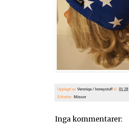
Upplagd av
Veroniqa / honeystuff
kl.
01:28
Etiketter:
Mössor
Inga kommentarer: