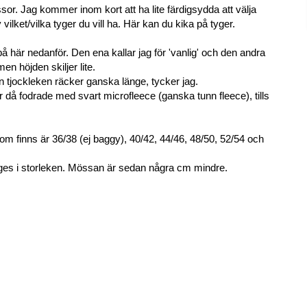
sor. Jag kommer inom kort att ha lite färdigsydda att välja
vilket/vilka tyger du vill ha.
Här
kan du kika på tyger.
 här nedanför. Den ena kallar jag för 'vanlig' och den andra
n höjden skiljer lite.
 tjockleken räcker ganska länge, tycker jag.
r då fodrade med svart microfleece (ganska tunn fleece), tills
om finns är 36/38 (ej baggy), 40/42, 44/46, 48/50, 52/54 och
ges i storleken. Mössan är sedan några cm mindre.