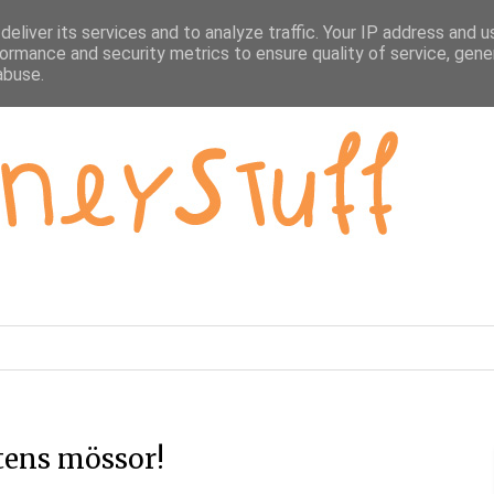
eliver its services and to analyze traffic. Your IP address and 
ormance and security metrics to ensure quality of service, gen
abuse.
stens mössor!