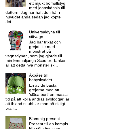
ett mjukt bomullstyg
med jeanskänsla till
dottern. Jag har haft den här i
huvudet ända sedan jag köpte
det...
Universaldyna till
sittvagn
Jag har trixat och
grejat lite med
mönstret på
vagnsdynan, som jag gjorde till
min Emmaljunga Scooter. Tanken
är att detta nya mönster sk...
Åkpåse till
babyskyddet
En av de bästa
grejerna med att
'slösa bort' en massa
tid på att kolla andras sybloggar, är
att ibland snubblar man på riktigt
bra i...
Blommig present
Present till en kompis
lilla söta tjej, som