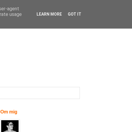
user-agent
erate usage
LEARN MORE
GOT IT
Om mig