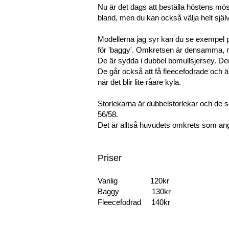
Nu är det dags att beställa höstens mös
bland, men du kan också välja helt själv 
Modellerna jag syr kan du se exempel på
för 'baggy'. Omkretsen är densamma, me
De är sydda i dubbel bomullsjersey. Den
De går också att få fleecefodrade och ä
när det blir lite råare kyla.
Storlekarna är dubbelstorlekar och de s
56/58.
Det är alltså huvudets omkrets som an
Priser
Vanlig 120kr
Baggy 130kr
Fleecefodrad 140kr